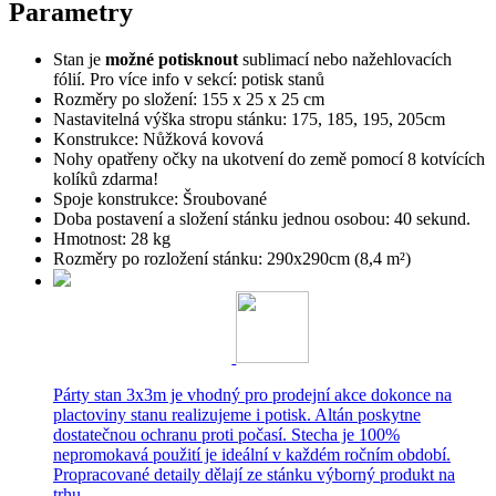
Parametry
Stan je
možné potisknout
sublimací nebo nažehlovacích
fólií. Pro více info v sekcí: potisk stanů
Rozměry po složení: 155 x 25 x 25 cm
Nastavitelná výška stropu stánku: 175, 185, 195, 205cm
Konstrukce: Nůžková kovová
Nohy opatřeny očky na ukotvení do země pomocí 8 kotvících
kolíků zdarma!
Spoje konstrukce: Šroubované
Doba postavení a složení stánku jednou osobou: 40 sekund.
Hmotnost: 28 kg
Rozměry po rozložení stánku: 290x290cm (8,4 m²)
Párty stan 3x3m je vhodný pro prodejní akce dokonce na
plactoviny stanu realizujeme i potisk. Altán poskytne
dostatečnou ochranu proti počasí. Stecha je 100%
nepromokavá použití je ideální v každém ročním období.
Propracované detaily dělají ze stánku výborný produkt na
trhu.