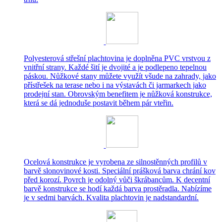
Polyesterová střešní plachtovina je doplněna PVC vrstvou z
vnitřní strany. Každé šití je dvojité a je podlepeno tepelnou
páskou. Nůžkové stany můžete využít všude na zahrady, jako
přístřešek na terase nebo i na výstavách či jarmarkech jako
prodejní stan. Obrovským benefitem je nůžková konstrukce,
která se dá jednoduše postavit během pár vteřin.
Ocelová konstrukce je vyrobena ze silnostěnných profilů v
barvě slonovinové kosti. Speciální prášková barva chrání kov
před korozí. Povrch je odolný vůči škrábancům. K decentní
barvě konstrukce se hodí každá barva prostěradla. Nabízíme
je v sedmi barvách. Kvalita plachtovin je nadstandardní.