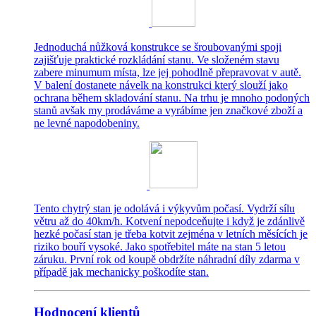
Jednoduchá nůžková konstrukce se šroubovanými spoji
zajišťuje praktické rozkládání stanu. Ve složeném stavu
zabere minumum místa, lze jej pohodlně přepravovat v autě.
V balení dostanete návelk na konstrukci který slouží jako
ochrana během skladování stanu. Na trhu je mnoho podoných
stanů avšak my prodáváme a vyrábíme jen značkové zboží a
ne levné napodobeniny.
Tento chytrý stan je odolává i výkyvům počasí. Vydrží sílu
větru až do 40km/h. Kotvení nepodceňujte i když je zdánlivě
hezké počasí stan je třeba kotvit zejména v letních měsících je
riziko bouří vysoké. Jako spotřebitel máte na stan 5 letou
záruku. První rok od koupě obdržíte náhradní díly zdarma v
případě jak mechanicky poškodíte stan.
Hodnocení klientů