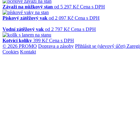
Závaží na nůžkový stan
od
5 297 Kč
Cena s DPH
Pískový zátěžový vak
od
2 097 Kč
Cena s DPH
Vodní zátěžový vak
od
2 797 Kč
Cena s DPH
Kotvící kolíky
399 Kč
Cena s DPH
© 2026 PROMO
Doprava a zásoby
Přihlásit se (slevový účet)
Zaregi
Cookies
Kontakt