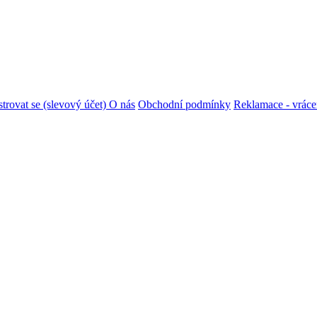
strovat se (slevový účet)
O nás
Obchodní podmínky
Reklamace - vráce