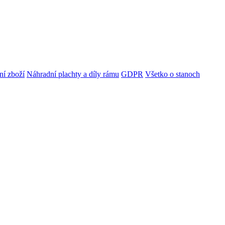
ní zboží
Náhradní plachty a díly rámu
GDPR
Všetko o stanoch