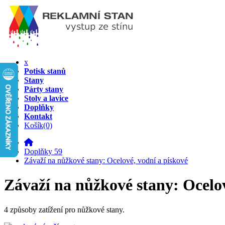
x
Potisk stanů
Stany
Párty stany
Stoly a lavice
Doplňky
Kontakt
Košík
(0)
Doplňky 59
Závaží na nůžkové stany: Ocelové, vodní a pískové
Závaží na nůžkové stany: Ocelov
4 způsoby zatížení pro nůžkové stany.